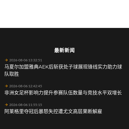
最新新闻
2026-08-06 13:32:51
马夏尔加盟雅典AEK后斩获处子球展现锋线实力助力球
队取胜
2026-08-06 12:42:45
非洲女足杯影响力提升参赛队伍数量与竞技水平双增长
2026-08-06 11:55:15
阿莱格里夺冠后暴怒失控遭尤文高层果断解雇