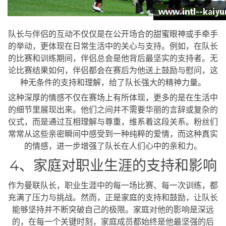
队长与伴侣的互动不仅仅是在公开场合的甜蜜眼神或手牵手
的举动，更体现在日常生活中的关心与支持。例如，在队长
的比赛和训练期间，伴侣总会是他背后最坚实的支持者。无
论比赛结果如何，伴侣都会在赛后为他送上鼓励与慰问，这
种无条件的支持和理解，给了队长强大的精神力量。
这种深厚的情感不仅在赛场上有所体现，更多的是在生活中
的细节里展现出来。他们之间并不需要华丽的言辞或复杂的
仪式，而是通过互相理解与尊重，维系着这段关系。粉丝们
常常从这些亲密瞬间中感受到一种纯粹的爱情，而这种真实
的情感，进一步增强了队长在人们心中的亲和力。
4、家庭对职业生涯的支持和影响
作为曼联队长，职业生涯中的每一场比赛、每一次训练，都
充满了压力与挑战。然而，正是家庭的支持和鼓励，让队长
能够坚持并不断突破自己的极限。家庭对他的影响是深远
的，在每一个关键时刻，家庭成员都始终是他最坚强的后