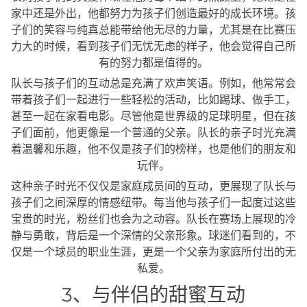
家中还是外出，他都努力为孩子们创造最好的成长环境。孩
子们的笑容与纯真总能带给他无尽的力量，尤其是在比赛压
力大的时候，看到孩子们无忧无虑的样子，他会觉得自己所
有的努力都是值得的。
队长与孩子们的互动总是充满了欢声笑语。例如，他常常会
带着孩子们一起进行一些轻松的活动，比如踢球、做手工，
甚至一起在家看电影。尽管他是世界级的足球明星，但在孩
子们面前，他更像是一个普通的父亲。队长的亲子时光充满
着温馨和乐趣，他不仅是孩子们的榜样，也是他们的朋友和
玩伴。
这种亲子时光不仅仅是家庭成员间的互动，更展现了队长与
孩子们之间深厚的情感纽带。每当他与孩子们一起度过这些
宝贵的时光，粉丝们也会为之动容。队长在赛场上展现的冷
静与勇敢，背后是一个深情的父亲形象。球迷们看到的，不
仅是一个球员的职业生涯，更是一个父亲为家庭所付出的无
私爱。
3、与伴侣的甜蜜互动