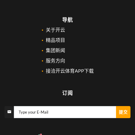
导航
关于开云
精品项目
集团新闻
服务方向
接洽开云体育APP下载
订阅
提交
Type your E-Mail