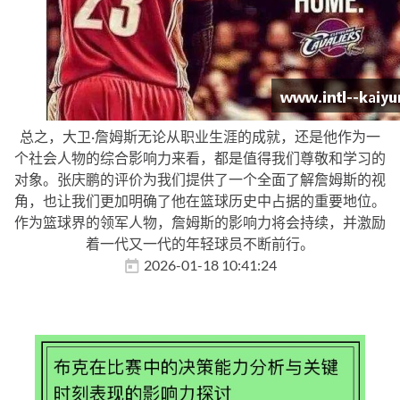
总之，大卫·詹姆斯无论从职业生涯的成就，还是他作为一
个社会人物的综合影响力来看，都是值得我们尊敬和学习的
对象。张庆鹏的评价为我们提供了一个全面了解詹姆斯的视
角，也让我们更加明确了他在篮球历史中占据的重要地位。
作为篮球界的领军人物，詹姆斯的影响力将会持续，并激励
着一代又一代的年轻球员不断前行。
2026-01-18 10:41:24