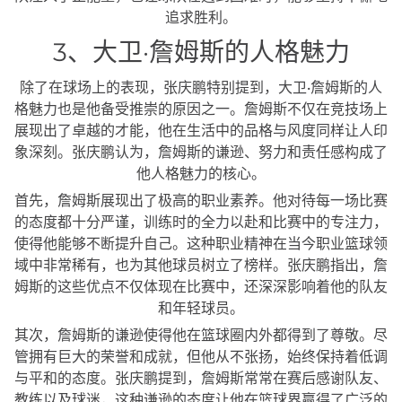
追求胜利。
3、大卫·詹姆斯的人格魅力
除了在球场上的表现，张庆鹏特别提到，大卫·詹姆斯的人
格魅力也是他备受推崇的原因之一。詹姆斯不仅在竞技场上
展现出了卓越的才能，他在生活中的品格与风度同样让人印
象深刻。张庆鹏认为，詹姆斯的谦逊、努力和责任感构成了
他人格魅力的核心。
首先，詹姆斯展现出了极高的职业素养。他对待每一场比赛
的态度都十分严谨，训练时的全力以赴和比赛中的专注力，
使得他能够不断提升自己。这种职业精神在当今职业篮球领
域中非常稀有，也为其他球员树立了榜样。张庆鹏指出，詹
姆斯的这些优点不仅体现在比赛中，还深深影响着他的队友
和年轻球员。
其次，詹姆斯的谦逊使得他在篮球圈内外都得到了尊敬。尽
管拥有巨大的荣誉和成就，但他从不张扬，始终保持着低调
与平和的态度。张庆鹏提到，詹姆斯常常在赛后感谢队友、
教练以及球迷，这种谦逊的态度让他在篮球界赢得了广泛的