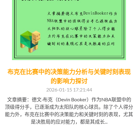
布克在比赛中的决策能力分析与关键时刻表现
的影响力探讨
2026-01-15 17:21:44
文章摘要：德文·布克（Devin Booker）作为NBA联盟中的
顶级得分手，已逐渐成为太阳队的核心球员。除了个人得分
能力外，布克在比赛中的决策能力和关键时刻的表现，尤其
是决胜局的应对能力，都是其成长...