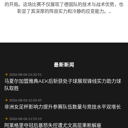
的开局。这场比赛不仅展现了德国队的技术与战术优势，也
彰显了其深厚的阵容实力和冷静的应变能力。...
最新新闻
2026-08-06 13:32:51
马夏尔加盟雅典AEK后斩获处子球展现锋线实力助力球
队取胜
2026-08-06 12:42:45
非洲女足杯影响力提升参赛队伍数量与竞技水平双增长
2026-08-06 11:55:15
阿莱格里夺冠后暴怒失控遭尤文高层果断解雇