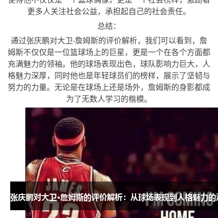
更多人关注社会公益，承担起自己的社会责任。
总结：
通过张庆鹏对大卫·詹姆斯的评价解析，我们可以看到，詹
姆斯不仅仅是一位篮球场上的巨星，更是一个在各个方面都
充满魅力的领袖。他的球场表现出色，球队影响力巨大，人
格魅力深厚，同时他也是年轻球员们的榜样，展示了坚韧与
努力的力量。无论是在球场上还是场外，詹姆斯的身影都成
为了无数人学习的楷模。