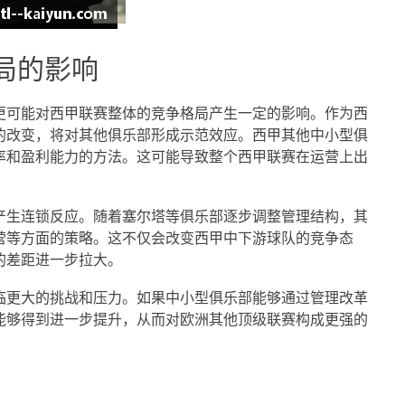
局的影响
更可能对西甲联赛整体的竞争格局产生一定的影响。作为西
的改变，将对其他俱乐部形成示范效应。西甲其他中小型俱
率和盈利能力的方法。这可能导致整个西甲联赛在运营上出
产生连锁反应。随着塞尔塔等俱乐部逐步调整管理结构，其
营等方面的策略。这不仅会改变西甲中下游球队的竞争态
的差距进一步拉大。
临更大的挑战和压力。如果中小型俱乐部能够通过管理改革
能够得到进一步提升，从而对欧洲其他顶级联赛构成更强的