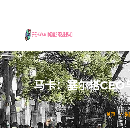
马卡：塞尔塔CE
首页
集