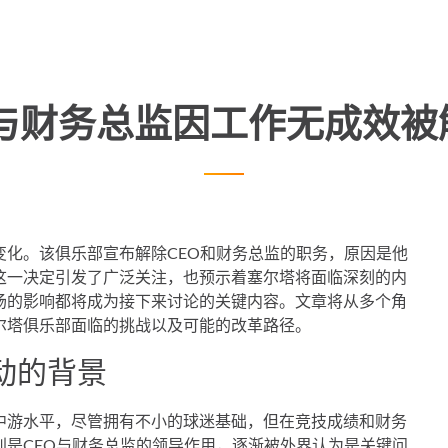
O与财务总监因工作无成效被
化。该俱乐部宣布解除CEO和财务总监的职务，原因是他
这一决定引发了广泛关注，也预示着塞尔塔将面临深刻的内
场的影响都将成为接下来讨论的关键内容。文章将从多个角
尔塔俱乐部面临的挑战以及可能的改革路径。
动的背景
中游水平，尽管拥有不小的球迷基础，但在竞技成绩和财务
是CEO与财务总监的领导作用，逐渐被外界认为是关键问