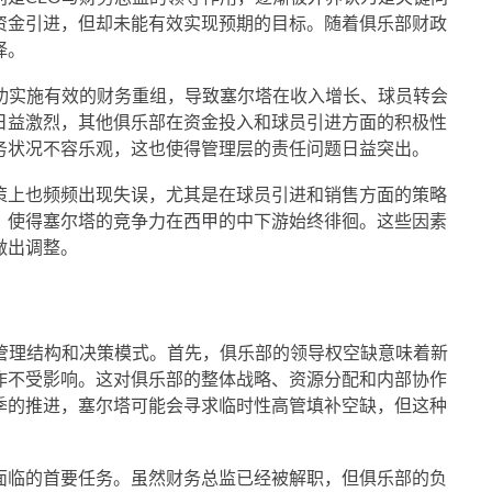
资金引进，但却未能有效实现预期的目标。随着俱乐部财政
择。
功实施有效的财务重组，导致塞尔塔在收入增长、球员转会
日益激烈，其他俱乐部在资金投入和球员引进方面的积极性
务状况不容乐观，这也使得管理层的责任问题日益突出。
策上也频频出现失误，尤其是在球员引进和销售方面的策略
，使得塞尔塔的竞争力在西甲的中下游始终徘徊。这些因素
做出调整。
管理结构和决策模式。首先，俱乐部的领导权空缺意味着新
作不受影响。这对俱乐部的整体战略、资源分配和内部协作
季的推进，塞尔塔可能会寻求临时性高管填补空缺，但这种
面临的首要任务。虽然财务总监已经被解职，但俱乐部的负