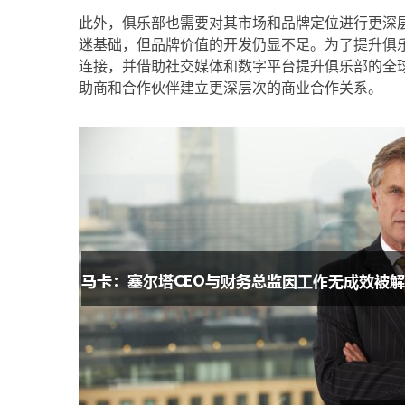
此外，俱乐部也需要对其市场和品牌定位进行更深
迷基础，但品牌价值的开发仍显不足。为了提升俱
连接，并借助社交媒体和数字平台提升俱乐部的全
助商和合作伙伴建立更深层次的商业合作关系。