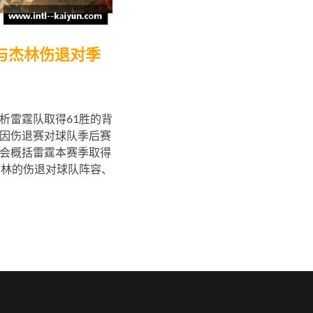
与杰林伤退对季
析雷霆队取得61胜的背
因伤退赛对球队季后赛
会概括雷霆本赛季取得
杰林的伤退对球队阵容、