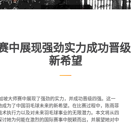
赛中展现强劲实力成功晋级
新希望
新加坡大师赛中展现了强劲的实力，并成功晋级四强。这一
她成为了中国羽毛球未来的新希望。在比赛过程中，陈雨菲
战术执行力以及对未来羽毛球事业的无限潜力。本文将从四
探讨她为何能在激烈的国际赛事中脱颖而出，并展望她对中