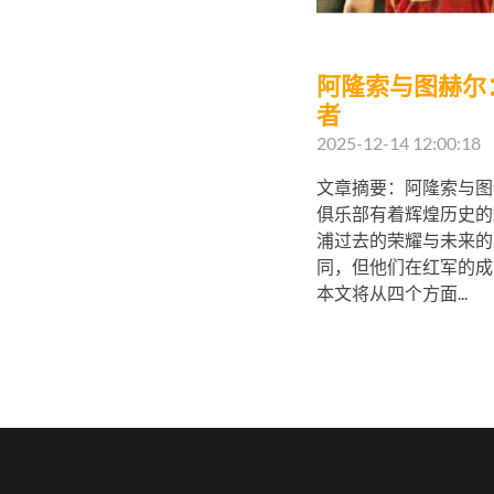
阿隆索与图赫尔
者
2025-12-14 12:00:18
文章摘要：阿隆索与图
俱乐部有着辉煌历史的
浦过去的荣耀与未来的
同，但他们在红军的成
本文将从四个方面...