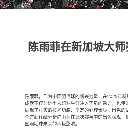
陈雨菲在新加坡大师
陈雨菲，作为中国羽毛球的新兴力量，在2025年
成就不仅为她个人职业生涯注入了新的动力，也使
展现了扎实的技术功底、坚定的心理素质、出色的
个方面详细分析陈雨菲在此次赛事中的出色表现，
国羽毛球未来的积极影响。