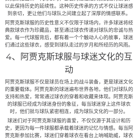
以此保持历史的延续性。这种历史传承的方式不仅让球迷感
到亲切，更让他们与球队之间建立起了深厚的情感联系。
阿贾克斯球服的历史性意义不仅限于球场内，许多球迷将经
典款球衣作为珍藏品，甚至通过球衣传递对球队的忠诚与热
爱。每一代球服背后，都有着一个个触动人心的故事，球迷
们通过这些球衣，感受到球队走过的岁月和所经历的风雨。
4、阿贾克斯球服与球迷文化的互
动
阿贾克斯球服不仅是球员在场上的战斗装备，更是球迷文化
的重要载体。阿贾克斯的球迷遍布世界各地，他们对球队的
支持和热爱，常常通过球衣的穿着和收藏来体现。阿贾克斯
的球服已经成为球迷身份的象征，每当球迷穿上这件球衣
时，他们就与球队紧密相连，成为球队文化的一部分。
球迷们对于阿贾克斯球服的喜爱，不仅仅源于其设计和历
史，更因为每一件球服都承载着球迷的记忆与情感。每当阿
贾克斯参加比赛，球迷们穿着球衣在看台上呐喊助威，球衣