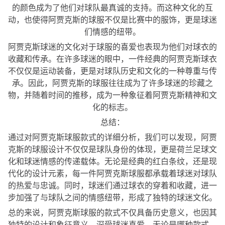
的颜色成为了他们对球队最真诚的支持。而这种文化的互
动，也使得阿贾克斯的球服不仅是比赛中的服饰，更是球迷
们情感的纽带。
阿贾克斯球迷的文化对于球服的喜爱也表现为他们对球衣的
收藏和传承。在许多球迷的眼中，一件经典的阿贾克斯球衣
不仅仅是运动装备，更是对球队历史和文化的一种尊重与传
承。因此，阿贾克斯的球服往往成为了许多球迷的珍藏之
物，并随着时间的推移，成为一种象征着阿贾克斯精神和文
化的标志。
总结：
通过对阿贾克斯球服款式的详细分析，我们可以发现，阿贾
克斯的球服设计不仅仅是球队身份的体现，更是荷兰足球文
化和球迷情感的传递载体。无论是经典的红白条纹，还是现
代化的设计元素，每一件阿贾克斯球服都承载着球迷对球队
的热爱与忠诚。同时，球迷们通过球衣的穿着和收藏，进一
步加强了与球队之间的情感纽带，形成了独特的球迷文化。
总的来说，阿贾克斯球服的款式不仅具备历史意义，也因其
独特的设计和象征意义，深受球迷喜爱。无论是哪种款式，