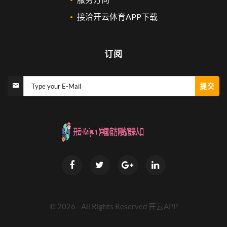
接洽开云体育APP下载
订阅
提交
Type your E-Mail
©
2026
- All Rights Reserved
开云APP