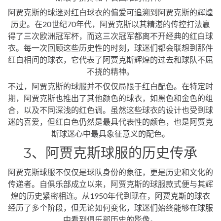
阿贾克斯的球迷对红白球衣的偏爱可追溯到阿贾克斯的辉煌
历史。在20世纪70年代，阿贾克斯以其精湛的传控打法赢
得了三次欧洲冠军杯，而这三次冠军都离不开经典的红白球
衣。每一次回顾这些历史性的时刻，球迷们都会联想到那件
红白相间的球衣，它代表了阿贾克斯辉煌的过去和球队不屈
不挠的精神。
不过，阿贾克斯的球服并不仅仅局限于红白配色。在特定时
期，阿贾克斯也推出了其他颜色的球衣，如黑色和金色的组
合，以及不同深浅的红色调。虽然这些球衣的设计也受到球
迷的喜爱，但红白色仍然是最具代表性的颜色，也是阿贾克
斯球迷心中最具象征意义的配色。
3、阿贾克斯球服的历史传承
阿贾克斯球服不仅仅是球队身份的象征，更是历史和文化的
传递者。自俱乐部成立以来，阿贾克斯的球服款式便与其辉
煌的历史紧密相连。从1950年代到现在，阿贾克斯的球衣
经历了多个阶段，但无论如何变化，球迷们始终能够在球服
中看到俱乐部历史的影像。