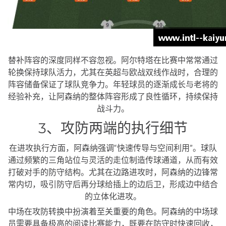
替补阵容的深度同样不容忽视。阿尔特塔在比赛中常常通过
轮换保持球队活力，尤其在英超与欧战双线作战时，合理的
阵容储备保证了球队竞争力。年轻球员的逐渐成长与老将的
经验补充，让阿森纳的整体阵容形成了良性循环，持续保持
战斗力。
3、攻防两端的执行细节
在进攻执行方面，阿森纳强调“快速传导与空间利用”。球队
通过频繁的三角站位与灵活的走位制造传球通道，从而有效
打破对手的防守结构。尤其在边路进攻时，阿森纳的边锋常
常内切，吸引防守后再分球给插上的边后卫，形成边中结合
的立体化进攻。
中场在攻防转换中扮演着至关重要的角色。阿森纳的中场球
员需要具备极高的阅读比赛能力，既要在防守时快速回收，