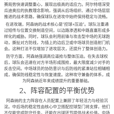
赛局势快速调整重心，展现出极高的适应力。阿尔特塔深受
瓜迪奥拉的执教理念影响，强调从后场组织、通过中场层层
推进的战术思路，确保球队在进攻中始终保持稳定与流畅。
在进攻端，阿森纳的战术核心是“控球+压迫”。球队注重通
过短传与位置交换制造空间，以边路渗透和中路直塞形成多
样化的威胁。同时，球队会利用前锋与攻击型中场的无球跑
动，撕扯对方防线，为插上的边后卫或中场球员创造射门机
会。这种打法不仅增加了进攻层次，还提升了整体创造力。
防守方面，阿森纳强调高位逼抢与整体压迫。在失去球权
后，球队会迅速在对方半场形成围抢，最大限度减少对手的
反击空间。中场球员的协防意识与后防线的紧凑站位相辅相
成，确保防线稳定性与恢复速度。这种攻守兼备的体系，成
为阿森纳近年来成绩提升的重要基础。
2、阵容配置的平衡优势
阿森纳的主力阵容在人员配置上兼顾了年轻活力与经验沉
淀。中后场的稳定性由核心中卫搭配控球型门将支撑，他们
不仅能完成防守任务，还能在出球环节提供战术价值。中场