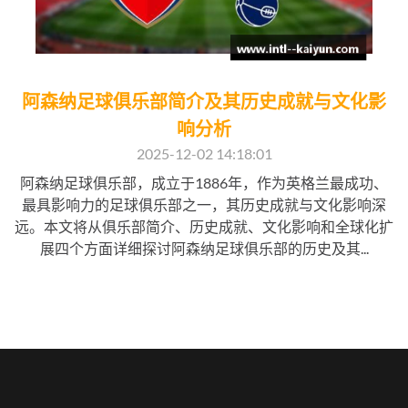
阿森纳足球俱乐部简介及其历史成就与文化影
响分析
2025-12-02 14:18:01
阿森纳足球俱乐部，成立于1886年，作为英格兰最成功、
最具影响力的足球俱乐部之一，其历史成就与文化影响深
远。本文将从俱乐部简介、历史成就、文化影响和全球化扩
展四个方面详细探讨阿森纳足球俱乐部的历史及其...