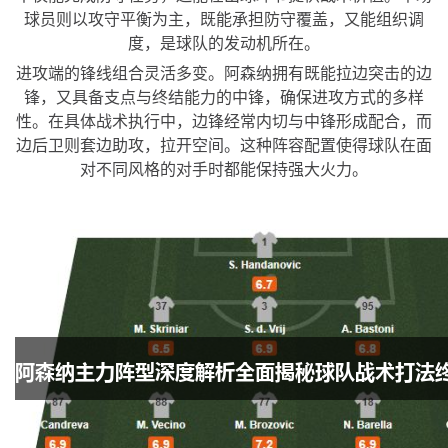
球员则以攻守平衡为主，既能承担防守覆盖，又能组织调
度，是球队的发动机所在。
进攻端的锋线组合灵活多变。阿森纳拥有既能拉边突击的边
锋，又具备支点与终结能力的中锋，确保进攻方式的多样
性。在具体战术执行中，边锋经常内切与中锋形成配合，而
边后卫则套边助攻，拉开空间。这种阵容配置使得球队在面
对不同风格的对手时都能保持强大火力。