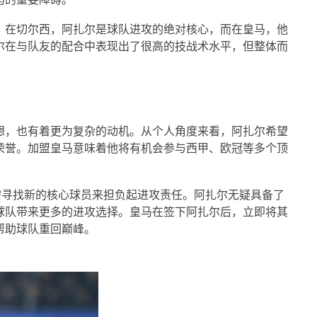
。在切尔西，阿扎尔是球队进攻的绝对核心，而在皇马，他
尔在与队友的配合中表现出了很高的技战术水平，但整体而
想，也有着更为复杂的动机。从个人角度来看，阿扎尔希望
荣誉。加盟皇马意味着他将有机会参与西甲、欧冠等多个顶
需寻找新的核心球员来担负起进攻责任。阿扎尔无疑具备了
球队带来更多的进攻选择。皇马在签下阿扎尔后，立即将其
帮助球队重回巅峰。