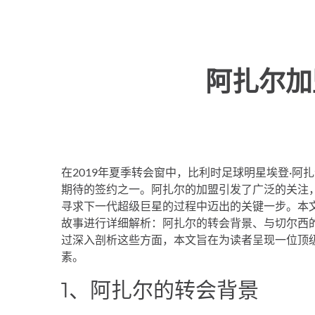
阿扎尔加
在2019年夏季转会窗中，比利时足球明星埃登·
期待的签约之一。阿扎尔的加盟引发了广泛的关注
寻求下一代超级巨星的过程中迈出的关键一步。本
故事进行详细解析：阿扎尔的转会背景、与切尔西
过深入剖析这些方面，本文旨在为读者呈现一位顶
素。
1、阿扎尔的转会背景