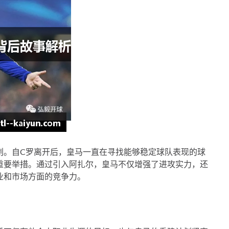
划。自C罗离开后，皇马一直在寻找能够稳定球队表现的球
重要举措。通过引入阿扎尔，皇马不仅增强了进攻实力，还
业和市场方面的竞争力。