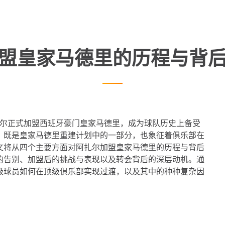
盟皇家马德里的历程与背
阿扎尔正式加盟西班牙豪门皇家马德里，成为球队历史上备受
，既是皇家马德里重建计划中的一部分，也象征着俱乐部在
文将从四个主要方面对阿扎尔加盟皇家马德里的历程与背后
的告别、加盟后的挑战与表现以及转会背后的深层动机。通
级球员如何在顶级俱乐部实现过渡，以及其中的种种复杂因