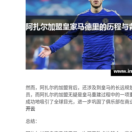
然而，阿扎尔的加盟背后，还涉及到皇马的长远规
员，而阿扎尔的加盟无疑是皇马重建过程中的一项
成功地吸引了全球目光，进一步巩固了俱乐部在商
开云
总结：