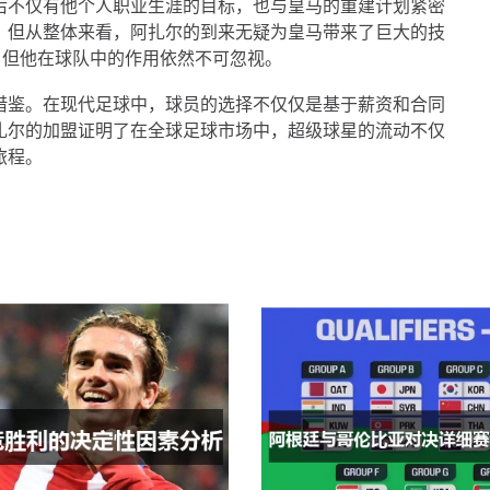
后不仅有他个人职业生涯的目标，也与皇马的重建计划紧密
，但从整体来看，阿扎尔的到来无疑为皇马带来了巨大的技
，但他在球队中的作用依然不可忽视。
借鉴。在现代足球中，球员的选择不仅仅是基于薪资和合同
扎尔的加盟证明了在全球足球市场中，超级球星的流动不仅
旅程。