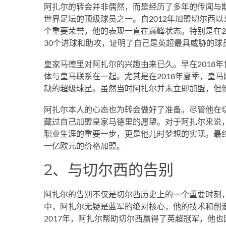
阿扎尔的转会并非偶然，而是经历了多年的传闻与
世界足坛的顶级球员之一。自2012年加盟切尔西
个重要荣誉，他的表现一直在巅峰状态。特别是在20
30个进球和助攻，证明了自己是英超最具威胁的球
皇家马德里对阿扎尔的兴趣由来已久。早在2018
体与皇马联系在一起。尤其是在2018年夏季，皇
缺的超级球星。虽然当时阿扎尔并未立即加盟，但
阿扎尔本人的心态也为转会做好了准备。尽管他在
藏过自己加盟皇家马德里的愿望。对于阿扎尔来说
职业生涯的重要一步，更是他儿时梦想的实现。最终
一亿欧元的价格加盟。
2、与切尔西的告别
阿扎尔的告别不仅是切尔西历史上的一个重要时刻
中，阿扎尔无疑是蓝军的绝对核心，他的技术和创造
2017年，阿扎尔帮助切尔西赢得了英超冠军，他