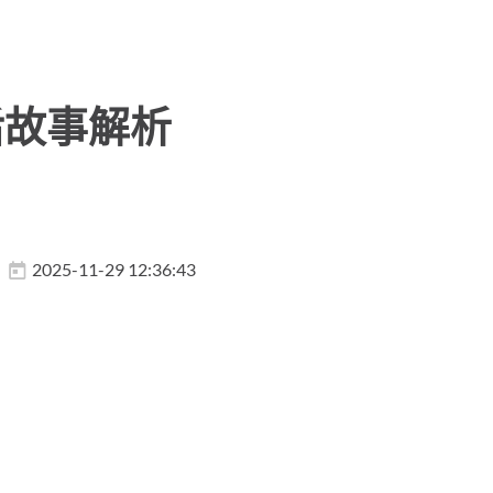
后故事解析
2025-11-29 12:36:43