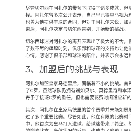
尽管切尔西在阿扎尔的带领下取得了诸多成就，但
择。阿扎尔曾多次公开表示，自己早已将皇马视为
也曾为他提供丰厚的合同，但对于阿扎尔来说，加盟
束后，阿扎尔决定与切尔西告别，开始新的挑战。
切尔西球迷对阿扎尔的离开表现出了极大的不舍，
了数不尽的辉煌时刻，俱乐部和球迷的支持也让他
心情，感谢了俱乐部和球迷的陪伴，并表示会永远
3、加盟后的挑战与表现
阿扎尔加盟皇家马德里后，面临着不小的挑战。首先
了C罗，虽然球队仍拥有诸如贝尔、莫德里奇和本
寄予了接班C罗的重任，但也需要花费时间适应新
其次，阿扎尔在皇家马德里的首个赛季并未能如愿展
过了多个重要比赛。尽管如此，他在有限的比赛时
中，他首次为皇马打入进球，给球迷带来了希望。
的巅峰状态。身体状况的反复，也成为了他融入皇