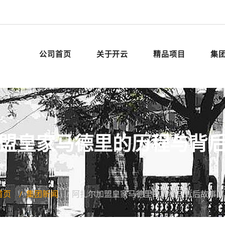
公司首页
关于开云
精品项目
集
盟皇家马德里的历程与背
首页
集团新闻
阿扎尔加盟皇家马德里的历程与背后故事解