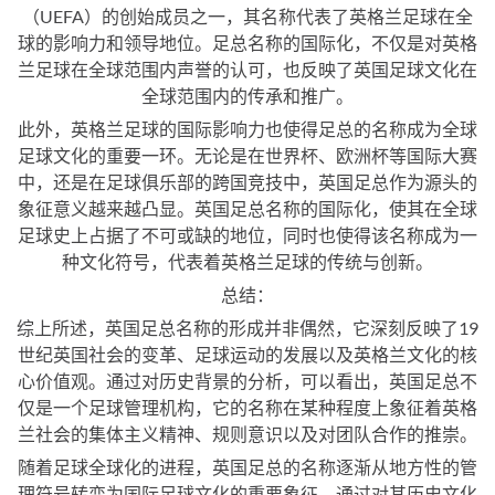
（UEFA）的创始成员之一，其名称代表了英格兰足球在全
球的影响力和领导地位。足总名称的国际化，不仅是对英格
兰足球在全球范围内声誉的认可，也反映了英国足球文化在
全球范围内的传承和推广。
此外，英格兰足球的国际影响力也使得足总的名称成为全球
足球文化的重要一环。无论是在世界杯、欧洲杯等国际大赛
中，还是在足球俱乐部的跨国竞技中，英国足总作为源头的
象征意义越来越凸显。英国足总名称的国际化，使其在全球
足球史上占据了不可或缺的地位，同时也使得该名称成为一
种文化符号，代表着英格兰足球的传统与创新。
总结：
综上所述，英国足总名称的形成并非偶然，它深刻反映了19
世纪英国社会的变革、足球运动的发展以及英格兰文化的核
心价值观。通过对历史背景的分析，可以看出，英国足总不
仅是一个足球管理机构，它的名称在某种程度上象征着英格
兰社会的集体主义精神、规则意识以及对团队合作的推崇。
随着足球全球化的进程，英国足总的名称逐渐从地方性的管
理符号转变为国际足球文化的重要象征。通过对其历史文化