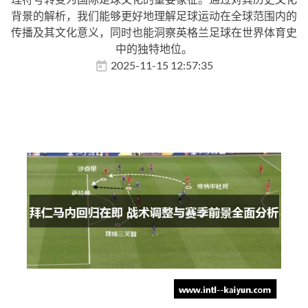
背景的解析，我们能够更好地理解足球运动在全球范围内的
传播及其文化意义，同时也能洞察英格兰足球在世界体育史
中的独特地位。
2025-11-15 12:57:35