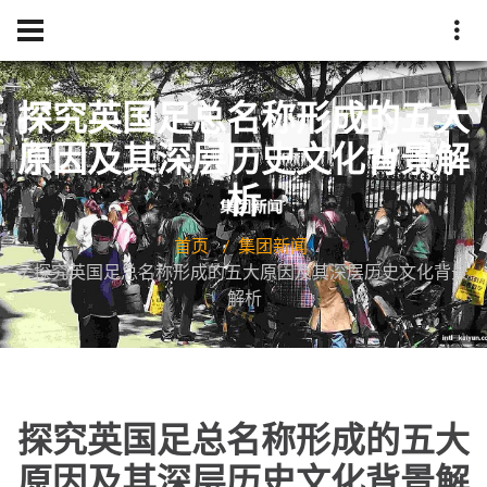
探究英国足总名称形成的五大
原因及其深层历史文化背景解
析
首页
集团新闻
探究英国足总名称形成的五大原因及其深层历史文化背景
解析
探究英国足总名称形成的五大
原因及其深层历史文化背景解