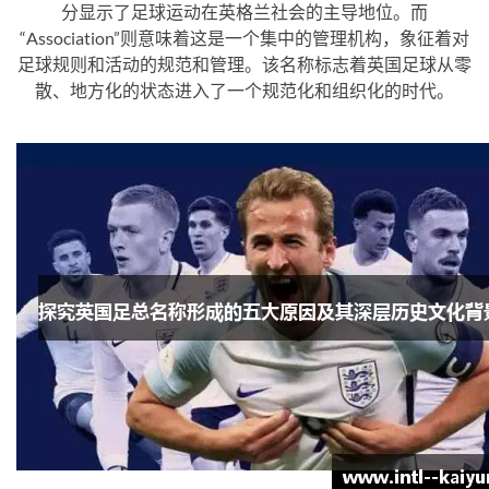
分显示了足球运动在英格兰社会的主导地位。而
“Association”则意味着这是一个集中的管理机构，象征着对
足球规则和活动的规范和管理。该名称标志着英国足球从零
散、地方化的状态进入了一个规范化和组织化的时代。