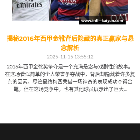
揭秘2016年西甲金靴背后隐藏的真正赢家与悬
念解析
2025-11-15 13:55:12
2016年西甲金靴奖争夺是一个充满悬念与戏剧性的故事。
在这场看似简单的个人荣誉争夺战中，背后却隐藏着许多复
杂的因素。尽管最终梅西凭借一场神奇的表现成功夺得金
靴，但在这场竞争中，也有其他球员展示出了巨大...