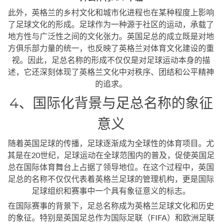
此外，英格兰的乡村文化和城市化进程也在某种程度上影响
了足球文化的形成。足球作为一种源于社区的运动，承载了
地方性与广泛性之间的文化张力。英国足总的成立既是对地
方俱乐部力量的统一，也反映了英格兰对体育文化建设的重
视。因此，足总名称的形成不仅仅是对足球运动本身的描
述，它还深刻体现了英格兰文化中对秩序、团结和公平精神
的追求。
4、国际化背景与足总名称的象征
意义
随着英国足球的传播，足球逐渐成为全球性的体育项目。尤
其是在20世纪，足球运动在全球范围内的普及，促使英国足
总在国际体育舞台上占据了领导地位。在这个过程中，英国
足总的名称不仅仅代表着英格兰足球的管理机构，更是国际
足球组织和赛事中一个具有象征意义的标志。
在国际赛事的背景下，足总名称成为英格兰足球文化和历史
的象征。特别是英国足总作为国际足联（FIFA）和欧洲足联