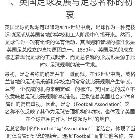
1、英国足球发展与足总名称的初
衷
英国足球的起源可以追溯到19世纪中期，足球作为一种竞技
运动逐渐从英国各地的学校和工人阶级中传播开来。然而，
足球作为一项有组织的体育活动，其规则和管理的标准化是
英国足总成立的直接原因之一。1863年，英国足总的成立
标志着现代足球的正式起步，而足总名称的形成也是源于此
时对足球规则的统一需求。
最初，足总名称的确定并非一蹴而就。在19世纪中期，英格
兰各地的足球俱乐部和学校之间常常就比赛规则产生争议，
急需一个权威的机构来制定统一的标准。英国足总的成立不
仅意味着足球比赛规则的标准化，还象征着英国社会对体育
管理的高度重视。因此，足总（Football Association）这一
名称不仅反映了其作为足球管理机构的功能，也体现了英国
在全球范围内作为“足球起源地”的地位。
足总名称中的“Football”与“Association”二者结合，体现了当
时体育管理理念的融合。选择“Football”而非其他名称，充