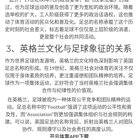
过，也为足球运动的普及创造了更为宽松的政治环境。随着
选举权的扩大，工人阶级获得了更多的政治话语权，这也推
动了体育活动的民众化和普及化。足总的名称承载了这个历
史时刻的社会意义，标志着足球不仅仅是上层阶级的消遣，
更是整个社会的共同活动。
3、英格兰文化与足球象征的关系
作为世界足球的发源地，英格兰的文化特色深刻影响了英国
足总名称的形成。在19世纪，英格兰社会对体育的关注不仅
仅限于身体素质的培养，更注重道德和团队精神的培养。足
球作为一项集体运动，正好符合了当时英格兰社会强调集体
合作与纪律性的价值观。
在英格兰，足球被视为一种体现公平竞争和团队精神的运
动。足总名称中的“Football”强调了这项运动的公平性和普
及性，而“Association”则更加强调集体组织与社会规则的构
建。可以说，英国足总的名称背后，折射出英格兰人对团队
协作、规则遵守以及社会责任的高度认同。
开云体育APP下载