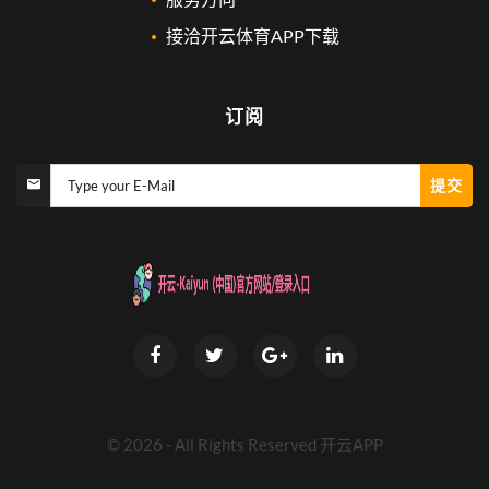
接洽开云体育APP下载
订阅
提交
Type your E-Mail
©
2026
- All Rights Reserved
开云APP