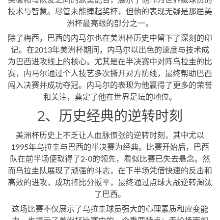
技术与智慧。尽管未能捧起奖杯，但他的表现无疑是那届美
洲杯最亮眼的部分之一。
除了梅西，巴西的内马尔也在美洲杯历史中留下了深刻的印
记。在2013年美洲杯期间，内马尔以出色的速度与技术成
为巴西进攻线上的核心。尤其是在半决赛中对阵乌拉圭的比
赛，内马尔通过个人技艺多次撕开对方防线，最终帮助巴西
闯入决赛并成功夺冠。内马尔的表现为他赢得了更多的荣誉
和关注，奠定了他在世界足坛的地位。
2、历史经典的逆转时刻
美洲杯历史上不乏让人血脉偾张的逆转时刻，其中尤以
1995年乌拉圭与巴西的半决赛为经典。比赛开始后，巴西
队在前半场便取得了2-0的领先，看似比赛已失去悬念。然
而乌拉圭队展现了顽强的斗志，在下半场凭借快速的反击和
高效的进攻，成功将比分扳平，最终通过点球大战逆转淘汰
了巴西。
这场比赛不仅展示了乌拉圭球员强大的心理素质和应变能