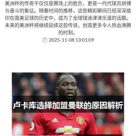
美洲杯的传奇不仅仅是赛场上的胜负，更是一代代球员拼搏
与奋斗的象征。随着时间的推移，这些精彩瞬间已经深深烙
印在南美足球的历史中，成为了全球球迷津津乐道的话题。
未来的美洲杯将继续延续这些传说，创造更多令人热血沸腾
的时刻。
2025-11-08 13:01:09