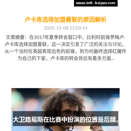
卢卡库选择加盟曼联的原因解析
2025-11-08 11:03:14
文章摘要：在2017年夏季转会窗口中，比利时前锋罗梅卢·
卢卡库选择加盟曼联，这一决定引发了广泛的关注与讨论。
从一个当时在英超表现出色的前锋，到为何最终选择红魔作
为自己的下家，卢卡库的转会背后有着多方面...