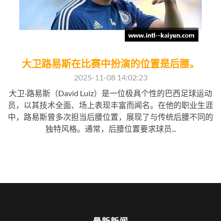
大卫路易斯在比赛中扮演的位置是后腰。
2025-11-08 14:02:23
大卫·路易斯（David Luiz）是一位极具个性的巴西足球运动
员，以其技术全面、场上表现丰富而闻名。在他的职业生涯
中，路易斯曾多次担当后腰位置，展现了与传统后腰不同的
独特风格。通常，后腰位置要求球员...