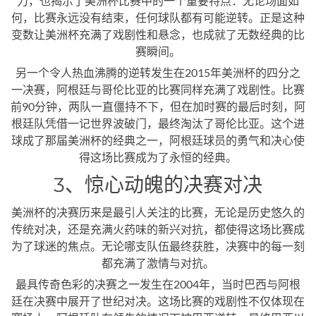
力，也揭示了美洲杯比赛中的一个重要特点：无论场面如
何，比赛永远没有结束，任何球队都有可能逆转。正是这种
变数让美洲杯充满了戏剧性和悬念，也成就了无数经典的比
赛瞬间。
另一个令人热血沸腾的逆转发生在2015年美洲杯的四分之
一决赛，阿根廷与哥伦比亚的比赛同样充满了戏剧性。比赛
前90分钟，两队一直僵持不下，但在加时赛的最后时刻，阿
根廷队凭借一记世界波破门，最终淘汰了哥伦比亚。这个进
球成了那届美洲杯的经典之一，阿根廷球员的勇气和决心使
得这场比赛成为了永恒的经典。
3、惊心动魄的决赛对决
美洲杯的决赛历来是最引人关注的比赛，无论是历史悠久的
传统对决，还是充满火药味的新兴对抗，都使得这场比赛成
为了球迷的焦点。无论哪支队伍最终获胜，决赛中的每一刻
都充满了激情与对抗。
最具传奇色彩的决赛之一发生在2004年，当时巴西与阿根
廷在决赛中展开了世纪对决。这场比赛的戏剧性不仅体现在