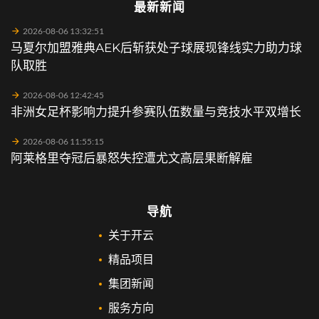
最新新闻
2026-08-06 13:32:51
马夏尔加盟雅典AEK后斩获处子球展现锋线实力助力球
队取胜
2026-08-06 12:42:45
非洲女足杯影响力提升参赛队伍数量与竞技水平双增长
2026-08-06 11:55:15
阿莱格里夺冠后暴怒失控遭尤文高层果断解雇
导航
关于开云
精品项目
集团新闻
服务方向