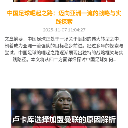
中国足球崛起之路：迈向亚洲一流的战略与实
践探索
2025-11-07 11:04:27
文章摘要：中国足球正处于一场关于崛起的伟大转型之中，
朝着成为亚洲一流强队的目标稳步前进。经过多年的探索与
尝试，中国足球的崛起之路逐渐展现出独特的战略框架与实
践路径。本文将从四个方面详细探讨中国足球如何...