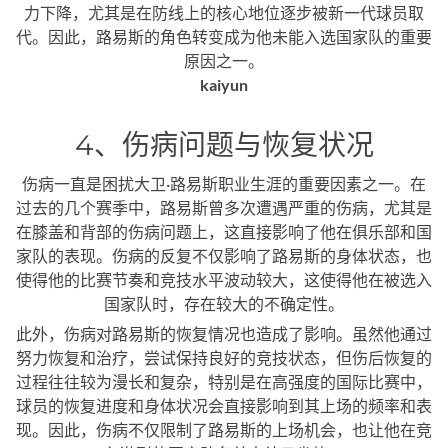
力下降，尤其是在防线上的核心地位逐步被新一代球员取
代。因此，路易斯的角色转变成为他未能入选国家队的重要
原因之一。
kaiyun
4、伤病问题与恢复状况
伤病一直是困扰大卫·路易斯职业生涯的重要因素之一。在
过去的几个赛季中，路易斯曾多次遭遇严重的伤病，尤其是
在膝盖和背部的伤病问题上，这直接影响了他在俱乐部和国
家队的表现。伤病的反复不仅影响了路易斯的身体状态，也
使得他的比赛节奏和竞技水平波动较大，这使得他在被选入
国家队时，存在较大的不确定性。
此外，伤病对路易斯的恢复情况也造成了影响。虽然他通过
努力恢复和治疗，尝试保持良好的竞技状态，但伤后恢复的
过程往往较为漫长和复杂，特别是在高强度的国际比赛中，
球员的恢复进度和身体状况会直接影响到其上场的频率和表
现。因此，伤病不仅限制了路易斯的上场机会，也让他在竞