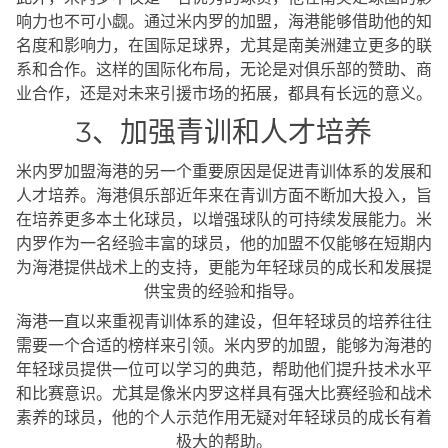
响力也不可小觑。通过米内罗的加盟，海港能够借助他的知
名度和影响力，在国际足球界，尤其是南美洲建立更多的联
系和合作。这样的国际化布局，无论是对俱乐部的赞助、商
业合作，还是对未来引援市场的拓展，都具有长远的意义。
3、加强青训和人才培养
米内罗加盟海港的另一个重要原因是促进青训体系的发展和
人才培养。海港俱乐部近年来在青训方面不断加大投入，旨
在培养更多本土化球员，以增强球队的可持续发展能力。米
内罗作为一名经验丰富的球员，他的加盟不仅能够在短期内
为海港提供战术上的支持，更能为年轻球员的成长和发展提
供宝贵的经验和指导。
海港一直以来重视青训体系的建设，但年轻球员的培养往往
需要一个合适的榜样来引领。米内罗的加盟，能够为海港的
年轻球员提供一位可以学习的典范，帮助他们提升技术水平
和比赛意识。尤其是像米内罗这样具有强大比赛经验和战术
素养的球员，他的个人示范作用无疑对年轻球员的成长有着
极大的帮助。