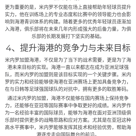
更为重要的是，米内罗不仅能在场上直接帮助年轻球员提升
实力，他在训练场上的专业态度和比赛中的领导能力也会影
响到海港青训体系的构建。随着更多的优秀年轻球员逐渐加
入海港，俱乐部将在未来几年内形成强大的后备力量，为俱
乐部的长期发展打下坚实的基础。
4、提升海港的竞争力与未来目标
米内罗加盟海港，不仅是为了当下的战术需要，更是为了海
港未来目标的实现。海港一直以来都志在成为亚洲足球强
队，而米内罗的加盟则是该目标实现的一个关键步骤。米内
罗的实力和经验能够使海港在亚洲赛场上更加具备竞争力，
在与日韩等足球强国球队的对抗中，拥有更多的取胜筹码。
通过米内罗的加盟，海港不仅能够在国内赛场上保持竞争
力，还能够在亚冠等国际赛事中争取更好的成绩。米内罗作
为一名经验丰富的国际球员，能够为海港在面对亚洲顶级俱
乐部时提供更多的战略思路和应对方案。尤其是在亚冠这种
高水平赛事中，米内罗能够发挥其技术和经验优势，帮助海
港逐步走向国际舞台的前沿。