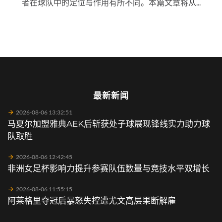
者在球队中的定位与作用有所不同。本篇文章将从...
最新新闻
2026-08-06 13:32:51
马夏尔加盟雅典AEK后斩获处子球展现锋线实力助力球
队取胜
2026-08-06 12:42:45
非洲女足杯影响力提升参赛队伍数量与竞技水平双增长
2026-08-06 11:55:15
阿莱格里夺冠后暴怒失控遭尤文高层果断解雇