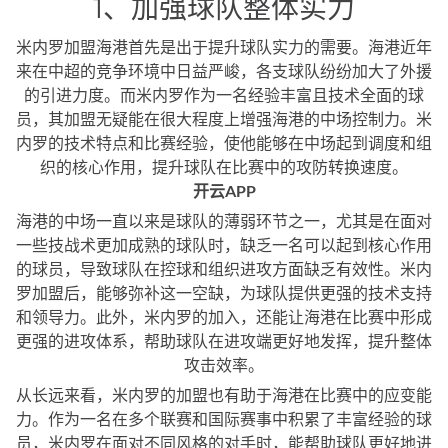
1、加强球队整体实力
米内罗加盟海港首先是出于提升球队实力的需要。海港近年
来在中超的竞争环境中日益严峻，各支球队纷纷加大了外援
的引进力度。而米内罗作为一名经验丰富且技术全面的球
员，其加盟无疑能在很大程度上增强海港的中场控制力。米
内罗的技术特点和比赛经验，使他能够在中场起到调度和组
织的核心作用，提升球队在比赛中的攻防转换速度。
开云APP
海港的中场一直以来是球队的薄弱环节之一，尤其是在面对
一些技战术更加成熟的球队时，缺乏一名可以起到核心作用
的球员，导致球队在控球和组织进攻方面缺乏有效性。米内
罗加盟后，能够弥补这一空缺，为球队提供更强的技术支持
和领导力。此外，米内罗的加入，还能让海港在比赛中形成
更强的进攻体系，帮助球队在进攻端更好地发挥，提升整体
攻击效率。
从长远来看，米内罗的加盟也有助于海港在比赛中的应变能
力。作为一名在多个联赛和国际赛事中积累了丰富经验的球
员，米内罗在面对不同风格的对手时，能帮助球队更好地进