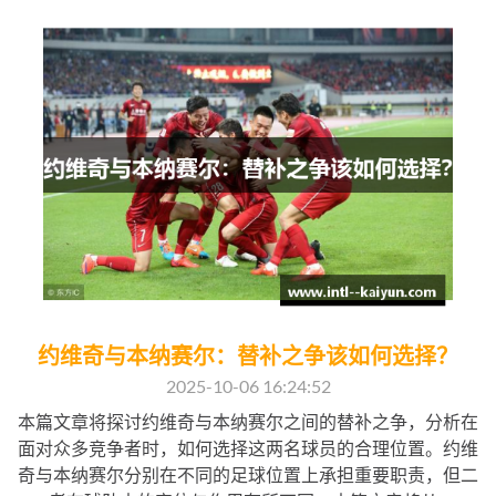
约维奇与本纳赛尔：替补之争该如何选择？
2025-10-06 16:24:52
本篇文章将探讨约维奇与本纳赛尔之间的替补之争，分析在
面对众多竞争者时，如何选择这两名球员的合理位置。约维
奇与本纳赛尔分别在不同的足球位置上承担重要职责，但二