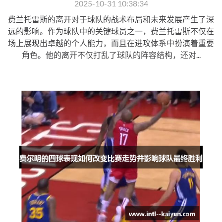
2025-10-31 10:38:34
费兰托雷斯的离开对于球队的战术布局和未来发展产生了深
远的影响。作为球队中的关键球员之一，费兰托雷斯不仅在
场上展现出卓越的个人能力，而且在进攻体系中扮演着重要
角色。他的离开不仅打乱了球队的阵容结构，还对...