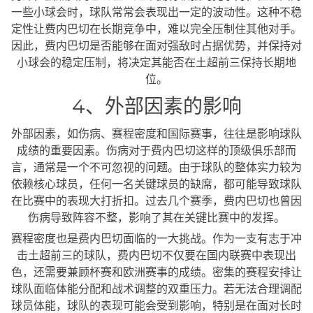
一些小球会时，球队常常会表现出一定的波动性。这种不稳
定性让费内巴切在长期竞争中，难以完全压制住其他对手。
因此，费内巴切是否能够在面对强敌时占据优势，并保持对
小球会的稳定压制，将决定其能否在土超前三保持长期地
位。
4、外部因素的影响
外部因素，如伤病、赛程密度和国际赛事，往往是影响球队
成绩的重要因素。伤病对于费内巴切这样的顶级俱乐部而
言，通常是一个不可忽视的问题。由于球队的整体实力较为
依赖核心球员，任何一名关键球员的缺席，都可能导致球队
在比赛中的表现大打折扣。过去几个赛季，费内巴切也曾因
伤病导致阵容不整，影响了其在关键比赛中的发挥。
赛程密度也是费内巴切面临的一大挑战。作为一支有志于冲
击土超前三的球队，费内巴切不仅要在国内联赛中表现出
色，还需要兼顾杯赛和欧洲赛事的成绩。密集的赛程安排让
球队面临体能分配和战术调整的双重压力。若无法合理调配
球员体能，球队的表现可能会受到影响，特别是在面对长时