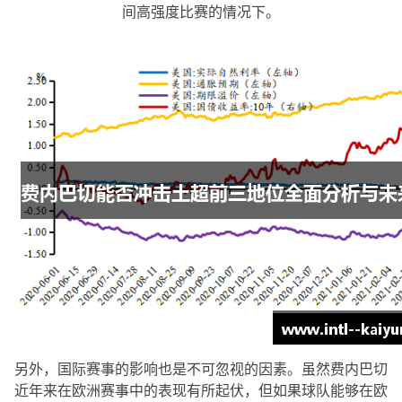
间高强度比赛的情况下。
另外，国际赛事的影响也是不可忽视的因素。虽然费内巴切
近年来在欧洲赛事中的表现有所起伏，但如果球队能够在欧