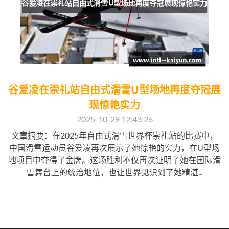
谷爱凌在崇礼站自由式滑雪U型场地再度夺冠展
现惊艳实力
2025-10-29 12:43:26
文章摘要：在2025年自由式滑雪世界杯崇礼站的比赛中，
中国滑雪运动员谷爱凌再次展示了她惊艳的实力，在U型场
地项目中夺得了金牌。这场胜利不仅再次证明了她在国际滑
雪舞台上的统治地位，也让世界见识到了她精湛...