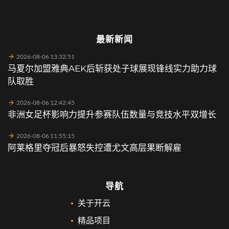
最新新闻
2026-08-06 13:32:51
马夏尔加盟雅典AEK后斩获处子球展现锋线实力助力球
队取胜
2026-08-06 12:42:45
非洲女足杯影响力提升参赛队伍数量与竞技水平双增长
2026-08-06 11:55:15
阿莱格里夺冠后暴怒失控遭尤文高层果断解雇
导航
关于开云
精品项目