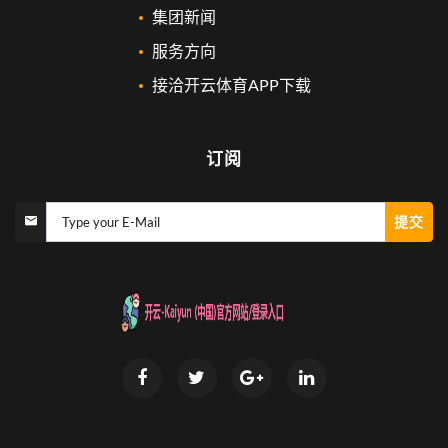
集团新闻
服务方向
接洽开云体育APP下载
订阅
提交
Type your E-Mail