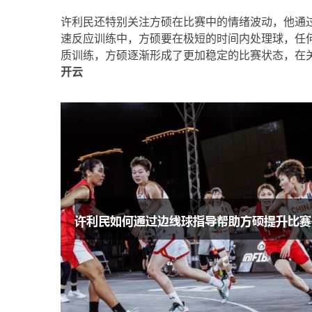
许利民还特别关注方硕在比赛中的情绪波动，他通
速反应训练中，方硕要在极短的时间内处理球，任
质训练，方硕逐渐形成了更加稳定的比赛状态，在
开云