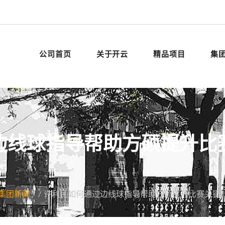
公司首页
关于开云
精品项目
集
边线球指导帮助方硕提升比
集团新闻
许利民如何通过边线球指导帮助方硕提升比赛关键