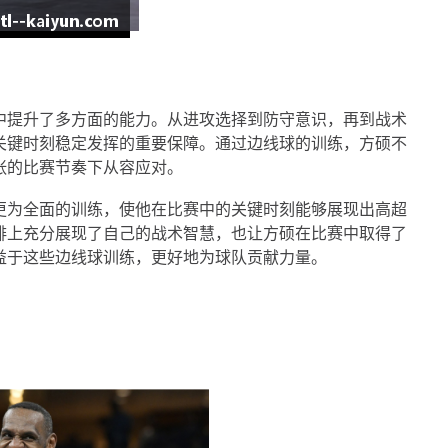
中提升了多方面的能力。从进攻选择到防守意识，再到战术
关键时刻稳定发挥的重要保障。通过边线球的训练，方硕不
张的比赛节奏下从容应对。
更为全面的训练，使他在比赛中的关键时刻能够展现出高超
排上充分展现了自己的战术智慧，也让方硕在比赛中取得了
益于这些边线球训练，更好地为球队贡献力量。