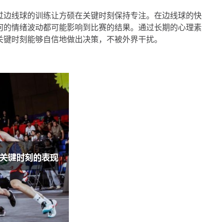
过边线球的训练让方硕在关键时刻保持专注。在边线球的快
何的情绪波动都可能影响到比赛的结果。通过长期的心理素
关键时刻能够自信地做出决策，不被外界干扰。