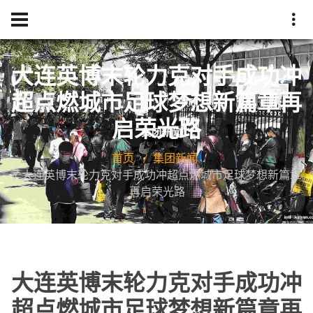
大连英博末轮力克对手成功冲
超点燃城市足球梦想新篇章再
启荣光路
首页
集团新闻
大连英博末轮力克对手成功冲超点燃城市足球梦想新篇章
再启荣光路
大连英博末轮力克对手成功冲
超点燃城市足球梦想新篇章再