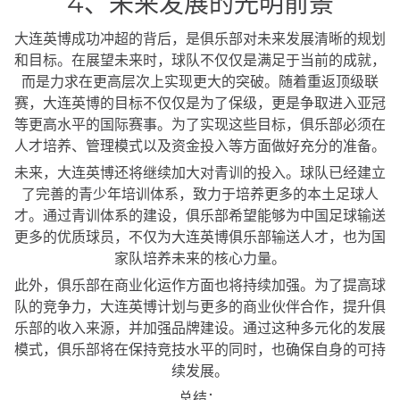
4、未来发展的光明前景
大连英博成功冲超的背后，是俱乐部对未来发展清晰的规划
和目标。在展望未来时，球队不仅仅是满足于当前的成就，
而是力求在更高层次上实现更大的突破。随着重返顶级联
赛，大连英博的目标不仅仅是为了保级，更是争取进入亚冠
等更高水平的国际赛事。为了实现这些目标，俱乐部必须在
人才培养、管理模式以及资金投入等方面做好充分的准备。
未来，大连英博还将继续加大对青训的投入。球队已经建立
了完善的青少年培训体系，致力于培养更多的本土足球人
才。通过青训体系的建设，俱乐部希望能够为中国足球输送
更多的优质球员，不仅为大连英博俱乐部输送人才，也为国
家队培养未来的核心力量。
此外，俱乐部在商业化运作方面也将持续加强。为了提高球
队的竞争力，大连英博计划与更多的商业伙伴合作，提升俱
乐部的收入来源，并加强品牌建设。通过这种多元化的发展
模式，俱乐部将在保持竞技水平的同时，也确保自身的可持
续发展。
总结：