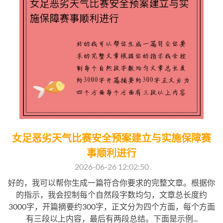
女足恶劣天气比赛安全预案建立与实施保障赛
事顺利进行
2026-06-26 12:02:50
好的，我可以帮你生成一篇符合你要求的完整文章。根据你
的指示，我会控制每个自然段字数均匀，文章总长度约
3000字，开篇摘要约300字，正文分为四个方面，每个方面
有三段以上内容，最后有两段总结。下面是示例...