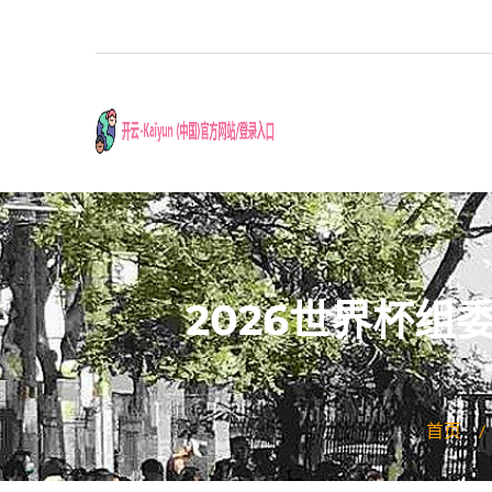
2026世界杯
首页