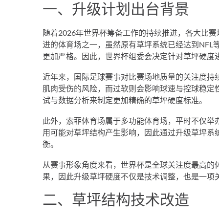
一、升级计划出台背景
随着2026年世界杯筹备工作的持续推进，各大比
进的体育场之一，虽然原有草坪系统已经达到NFL
更加严格。因此，世界杯组委会决定针对草坪硬度
近年来，国际足球赛事对比赛场地质量的关注度持
肌肉受伤的风险，而过软则会影响球速与控球稳定
试与数据分析来制定更加精确的草坪硬度标准。
此外，索菲体育场属于多功能体育场，平时不仅举
用可能对草坪结构产生影响，因此通过升级草坪系
衡。
从赛事形象角度来看，世界杯是全球关注度最高的
果，因此升级草坪硬度不仅是技术调整，也是一项
二、草坪结构技术改造