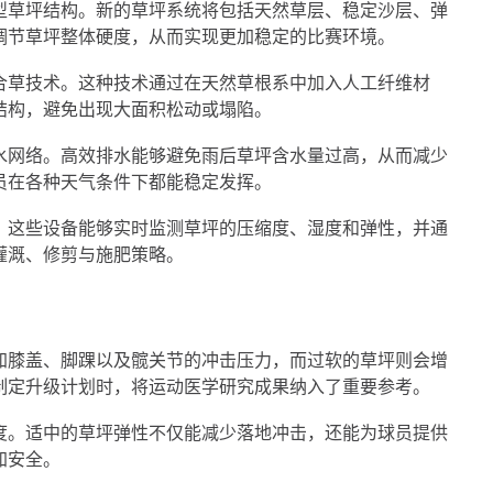
型草坪结构。新的草坪系统将包括天然草层、稳定沙层、弹
调节草坪整体硬度，从而实现更加稳定的比赛环境。
合草技术。这种技术通过在天然草根系中加入人工纤维材
结构，避免出现大面积松动或塌陷。
水网络。高效排水能够避免雨后草坪含水量过高，从而减少
员在各种天气条件下都能稳定发挥。
。这些设备能够实时监测草坪的压缩度、湿度和弹性，并通
灌溉、修剪与施肥策略。
加膝盖、脚踝以及髋关节的冲击压力，而过软的草坪则会增
制定升级计划时，将运动医学研究成果纳入了重要参考。
度。适中的草坪弹性不仅能减少落地冲击，还能为球员提供
加安全。