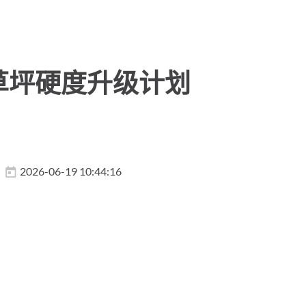
草坪硬度升级计划
2026-06-19 10:44:16